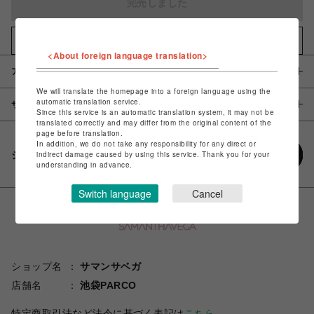
完売しました
お気に入りアイテムに追加
<About foreign language translation>
アイテム説明 / 素材
We will translate the homepage into a foreign language using the
automatic translation service.
サイズ
Since this service is an automatic translation system, it may not be
translated correctly and may differ from the original content of the
page before translation.
In addition, we do not take any responsibility for any direct or
シェアする
indirect damage caused by using this service. Thank you for your
understanding in advance.
Switch language
Cancel
ショップ名
サマンサベガ
店舗名
池袋PARCO
特定商取引法など法令に基づく表記は
こちら