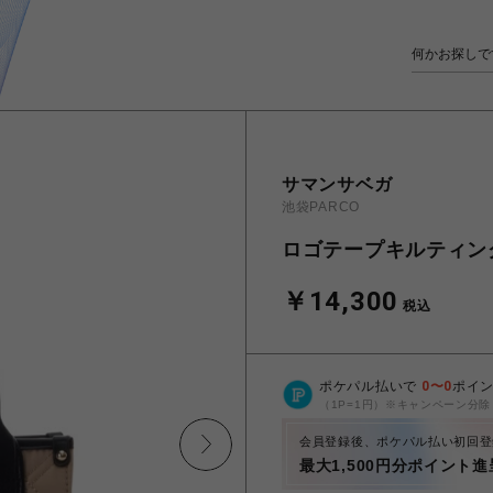
サマンサベガ
池袋PARCO
ロゴテープキルティン
￥14,300
税込
ポケパル払いで
0
〜
0
ポイ
（1P=1円）※キャンペーン分除
会員登録後、ポケパル払い初回登
最大1,500円分ポイント進