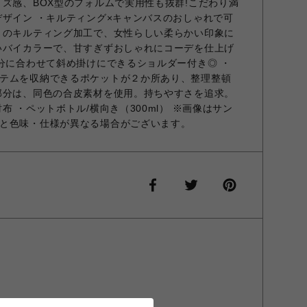
イズ感、BOX型のフォルムで実用性も抜群!こだわり満
デザイン ・キルティング×キャンバスのおしゃれで可
りのキルティング加工で、女性らしい柔らかい印象に
いバイカラーで、甘すぎずおしゃれにコーデを仕上げ
気分に合わせて斜め掛けにできるショルダー付き◎ ・
テムを収納できるポケットが２か所あり、整理整頓
部分は、同色の合皮素材を使用。持ちやすさを追求。
布 ・ペットボトル/横向き（300ml） ※画像はサン
と色味・仕様が異なる場合がございます。