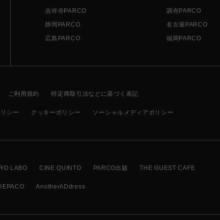
吉祥寺PARCO
調布PARCO
静岡PARCO
名古屋PARCO
広島PARCO
福岡PARCO
ご利用規約
特定商取引法などに基づく表記
ポリシー
クッキーポリシー
ソーシャルメディアポリシー
RO LABO
CINE QUINTO
PARCO出版
THE GUEST CAFE
DEPACO
AnotherADdress