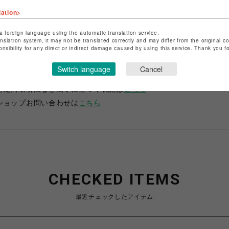
lation>
a foreign language using the automatic translation service.
anslation system, it may not be translated correctly and may differ from the original c
onsibility for any direct or indirect damage caused by using this service. Thank you 
ショップ名
サマンサベガ
Switch language
Cancel
店舗名
池袋PARCO
特定商取引法など法令に基づく表記は
こちら
ショップお問い合わせは
こちら
CHECKED ITEMS
最近チェックしたアイテム