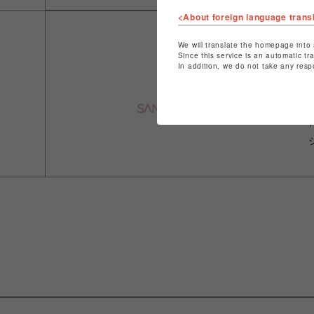
<About foreign language trans
We will translate the homepage into 
Since this service is an automatic tr
In addition, we do not take any resp