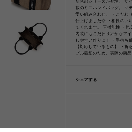
新色のシリーズが登場。 サ
載のミニハンドバッグ。 ▽
愛い組み合わせ。 ・こだわ
仕上げました◎ ・相性のい
てくれます。 ▽機能性 ・
内装にもこだわり細かなアイ
しやすい作りに！ ・手持ち
【対応しているもの】 ・折財
プル撮影のため、実際の商品
シェアする