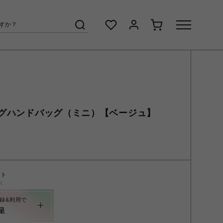
グハンドバッグ（ミニ）【ベージュ】
ント
く
録&利用で
呈