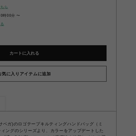
こちら
00時00分 〜
せる
カートに入れる
お気に入りアイテムに追加
ズ
サマンサベガ)のロゴテープキルティングハンドバッグ（ミ
ティングのシリーズより、カラーをアップデートした