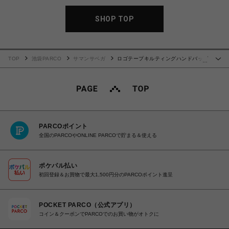
SHOP TOP
TOP
池袋PARCO
サマンサベガ
ロゴテープキルティングハンドバッグ
…
（小）【ベージュ】
PARCOポイント
全国のPARCOやONLINE PARCOで貯まる＆使える
ポケパル払い
初回登録＆お買物で最大1,500円分のPARCOポイント進呈
POCKET PARCO（公式アプリ）
コイン＆クーポンでPARCOでのお買い物がオトクに