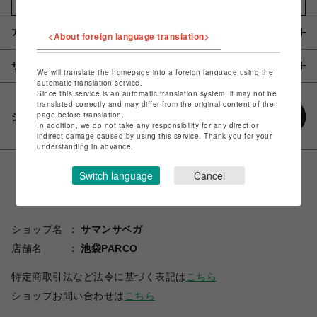
お気に入りアイテムに追加
アイテム説明 / 素材
<About foreign language translation>
サイズ
We will translate the homepage into a foreign language using the
automatic translation service.
Since this service is an automatic translation system, it may not be
translated correctly and may differ from the original content of the
page before translation.
シェアする
In addition, we do not take any responsibility for any direct or
indirect damage caused by using this service. Thank you for your
understanding in advance.
Switch language
Cancel
ショップ名
サマンサベガ
店舗名
池袋PARCO
特定商取引法など法令に基づく表記は
こちら
ショップお問い合わせは
こちら