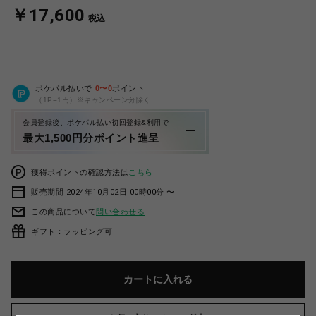
￥17,600
税込
ポケパル払いで
0
〜
0
ポイント
（1P=1円）※キャンペーン分除く
会員登録後、ポケパル払い初回登録&利用で
最大1,500円分ポイント進呈
獲得ポイントの確認方法は
こちら
販売期間 2024年10月02日 00時00分 〜
この商品について
問い合わせる
ギフト：ラッピング可
カートに入れる