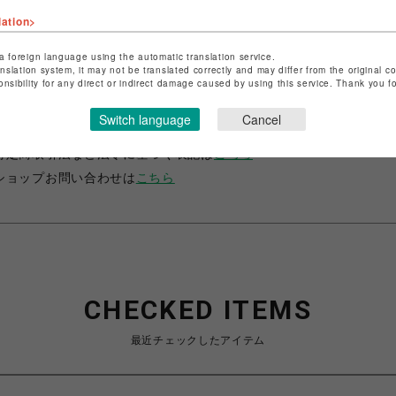
lation>
a foreign language using the automatic translation service.
anslation system, it may not be translated correctly and may differ from the original c
onsibility for any direct or indirect damage caused by using this service. Thank you 
ショップ名
サマンサベガ
Switch language
Cancel
店舗名
池袋PARCO
特定商取引法など法令に基づく表記は
こちら
ショップお問い合わせは
こちら
CHECKED ITEMS
最近チェックしたアイテム