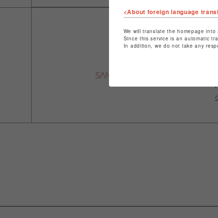
<About foreign language trans
We will translate the homepage into 
Since this service is an automatic tr
In addition, we do not take any resp