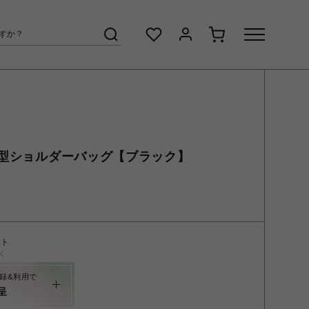
型ショルダーバッグ【ブラック】
ント
く
録&利用で
呈