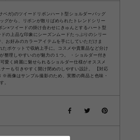
サマンサベガ)のツイードリボンハート型ショルダーバッグ
ッグから、リボンが散りばめられたトレンドシリー
リボン×ツイードの掛け合わせにきゅんとするハート型
ードの上品な印象にシーズンムードたっぷりのシリー
で、お好みのカラーアイテムを手にしていただけま
かれたポケットで収納上手に。コスメや貴重品など分け
が整理しやすいのが魅力の１つ。 ・ショルダー付き
り可愛く綺麗に魅せられるショルダー仕様がオススメ
スナーも引きやすく開け閉めのしやすい設計。 【対応
布 ※画像はサンプル撮影のため、実際の商品と色味・
す。