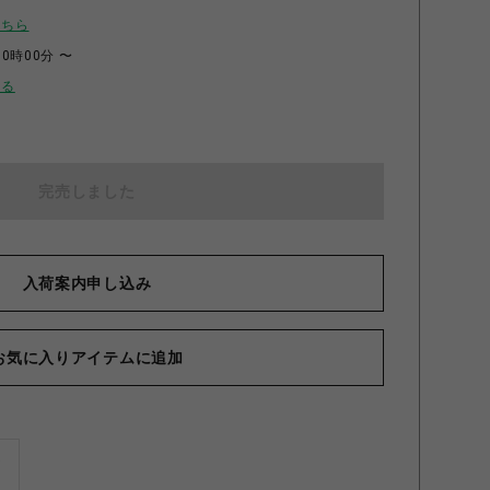
こちら
00時00分 〜
せる
完売しました
入荷案内申し込み
お気に入りアイテムに追加
ズ