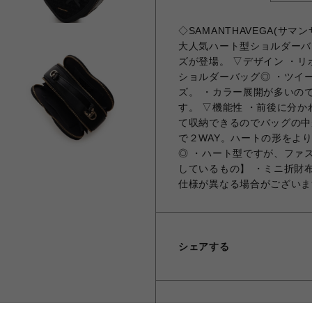
◇SAMANTHAVEGA(
大人気ハート型ショルダーバ
ズが登場。 ▽デザイン ・
ショルダーバッグ◎ ・ツイ
ズ。 ・カラー展開が多いの
す。 ▽機能性 ・前後に分
て収納できるのでバッグの中
で２WAY。ハートの形をよ
◎ ・ハート型ですが、ファ
しているもの】 ・ミニ折財
仕様が異なる場合がございま
シェアする