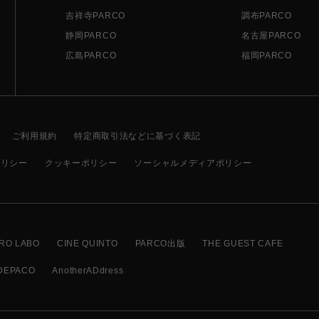
吉祥寺PARCO
調布PARCO
静岡PARCO
名古屋PARCO
広島PARCO
福岡PARCO
ご利用規約
特定商取引法などに基づく表記
ポリシー
クッキーポリシー
ソーシャルメディアポリシー
RO LABO
CINE QUINTO
PARCO出版
THE GUEST CAFE
DEPACO
AnotherADdress