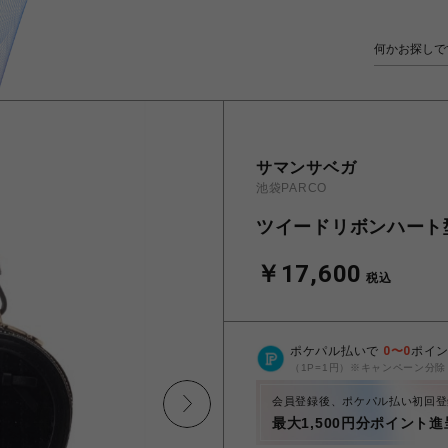
サマンサベガ
池袋PARCO
ツイードリボンハート
￥17,600
税込
ポケパル払いで
0
〜
0
ポイ
（1P=1円）※キャンペーン分除
会員登録後、ポケパル払い初回登
最大1,500円分ポイント進