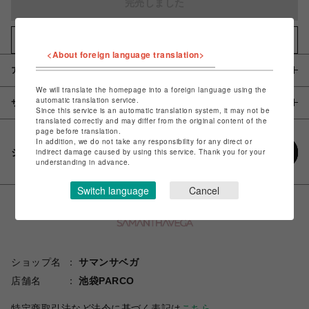
完売しました
お気に入りアイテムに追加
<About foreign language translation>
アイテム説明 / 素材
We will translate the homepage into a foreign language using the
automatic translation service.
サイズ
Since this service is an automatic translation system, it may not be
translated correctly and may differ from the original content of the
page before translation.
In addition, we do not take any responsibility for any direct or
シェアする
indirect damage caused by using this service. Thank you for your
understanding in advance.
Switch language
Cancel
ショップ名
サマンサベガ
店舗名
池袋PARCO
特定商取引法など法令に基づく表記は
こちら