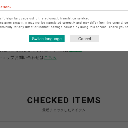
lation>
a foreign language using the automatic translation service.
anslation system, it may not be translated correctly and may differ from the original c
onsibility for any direct or indirect damage caused by using this service. Thank you 
ショップ名
サマンサベガ
Switch language
Cancel
店舗名
池袋PARCO
特定商取引法など法令に基づく表記は
こちら
ショップお問い合わせは
こちら
CHECKED ITEMS
最近チェックしたアイテム