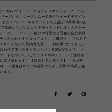
サマンサベガ)のツイードアクセントリボンショルダーバッ
シリーズから、シーズンムード漂うツイードデザイン
イードにスパンコールがポイントの上品かつ高級感のあ
た立体的なリボンにぶら下がっているしずくのストー
リーズ。 ・ハンドル部分や背面など同色の合皮素材
デに合わせやすくなってます。 ▽機能性 ・マストで
チサイズなので収納力抜群。 ・斜め掛けにできるシ
合わせて使用を変えていただける2WAYタイプ。 ・
ケットがついているのでスマホやチェーンで連結さ
に取り出せます。 【対応しているもの】 ・長財布
ml） ※画像はサンプル撮影のため、実際の商品と色
います。