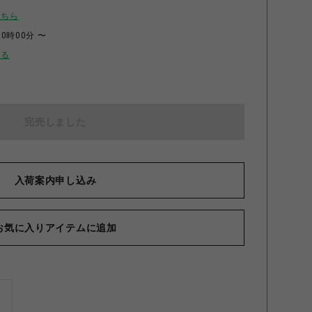
こちら
00時00分 〜
せる
完売しました
入荷案内申し込み
お気に入りアイテムに追加
ズ