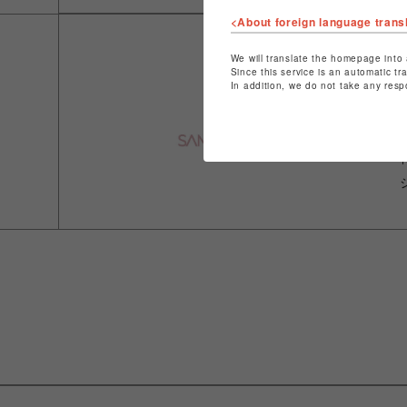
<About foreign language trans
We will translate the homepage into 
Since this service is an automatic tr
In addition, we do not take any resp