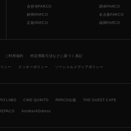
吉祥寺PARCO
調布PARCO
静岡PARCO
名古屋PARCO
広島PARCO
福岡PARCO
ご利用規約
特定商取引法などに基づく表記
ポリシー
クッキーポリシー
ソーシャルメディアポリシー
RO LABO
CINE QUINTO
PARCO出版
THE GUEST CAFE
DEPACO
AnotherADdress