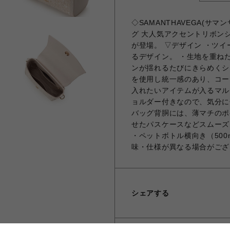
◇SAMANTHAVEGA(
グ 大人気アクセントリボン
が登場。 ▽デザイン ・ツ
るデザイン。 ・生地を重ね
ンが揺れるたびにきらめくシ
を使用し統一感のあり、コー
入れたいアイテムが入るマル
ョルダー付きなので、気分に
バッグ背胴には、薄マチのポ
せたパスケースなどスムーズ
・ペットボトル横向き（500
味・仕様が異なる場合がござ
シェアする