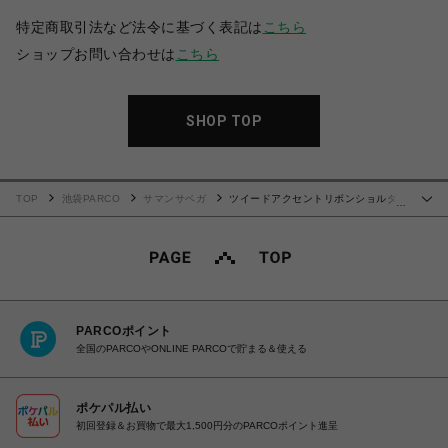
特定商取引法など法令に基づく表記は
こちら
ショップお問い合わせは
こちら
SHOP TOP
TOP
池袋PARCO
サマンサベガ
ツイードアクセントリボンショルダー
…
バッグ【ピンク】
PARCOポイント
全国のPARCOやONLINE PARCOで貯まる＆使える
ポケパル払い
初回登録＆お買物で最大1,500円分のPARCOポイント進呈