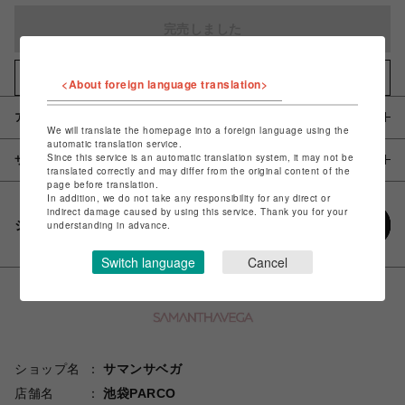
完売しました
お気に入りアイテムに追加
<About foreign language translation>
アイテム説明 / 素材
We will translate the homepage into a foreign language using the
automatic translation service.
Since this service is an automatic translation system, it may not be
サイズ
translated correctly and may differ from the original content of the
page before translation.
In addition, we do not take any responsibility for any direct or
indirect damage caused by using this service. Thank you for your
シェアする
understanding in advance.
Switch language
Cancel
ショップ名
サマンサベガ
店舗名
池袋PARCO