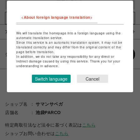
完売しました
<About foreign language translation>
お気に入りアイテムに追加
アイテム説明 / 素材
We will translate the homepage into a foreign language using the
automatic translation service.
Since this service is an automatic translation system, it may not be
translated correctly and may differ from the original content of the
page before translation.
シェアする
In addition, we do not take any responsibility for any direct or
indirect damage caused by using this service. Thank you for your
understanding in advance.
Switch language
Cancel
ショップ名
サマンサベガ
店舗名
池袋PARCO
特定商取引法など法令に基づく表記は
こちら
ショップお問い合わせは
こちら