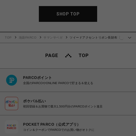
SHOP TOP
TOP
池袋PARCO
サマンサベガ
ツイードアクセントリボン長財布【ホ
…
ワイト】
PARCOポイント
全国のPARCOやONLINE PARCOで貯まる＆使える
ポケパル払い
初回登録＆お買物で最大1,500円分のPARCOポイント進呈
POCKET PARCO（公式アプリ）
コイン＆クーポンでPARCOでのお買い物がオトクに