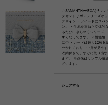
◇SAMANTHAVEGA(サ
クセントリボンシリーズから
デザイン ・ツイードにスパ
ン。 ・生地を重ねた立体的
るたびにきらめくシリーズ。
すくなってます。 ▽機能性
に◎ ・カードは最大12枚
分かれており、中身が見やす
収納付きで、すぐに取り出す
ます。 ※画像はサンプル撮
ざいます。
シェアする