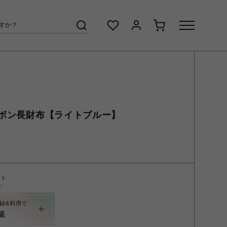
ボン長財布【ライトブルー】
ント
く
録&利用で
呈