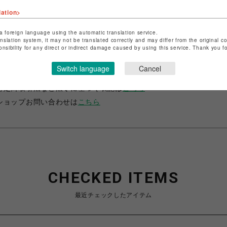
lation>
a foreign language using the automatic translation service.
anslation system, it may not be translated correctly and may differ from the original c
onsibility for any direct or indirect damage caused by using this service. Thank you 
ショップ名
サマンサベガ
Switch language
Cancel
店舗名
池袋PARCO
特定商取引法など法令に基づく表記は
こちら
ショップお問い合わせは
こちら
CHECKED ITEMS
最近チェックしたアイテム