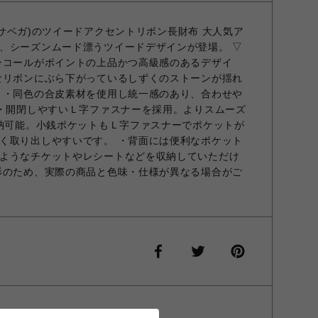
マンサベガ)のツイードアクセントリボン長財布 大人気ア
、シーズンムード漂うツイードデザインが登場。 ▽
ンコールがポイントの上品かつ高級感のあるデザイ
なリボンにぶら下がっているしずくのストーンが揺れ
 ・同色の合皮素材を使用し統一感のあり、合わせや
 ・開閉しやすいＬ字ファスナーを採用。よりスムーズ
収納可能。小銭ポケットもＬ字ファスナーでポケットが
く取り出しやすいです。 ・背面には便利なポケット
ようなチケットやレシートなどを収納していただけ
影のため、実際の商品と色味・仕様が異なる場合がご