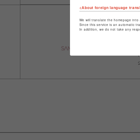
<About foreign language trans
We will translate the homepage into 
Since this service is an automatic tr
In addition, we do not take any resp