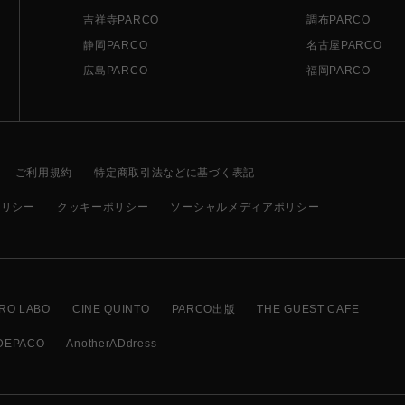
吉祥寺PARCO
調布PARCO
静岡PARCO
名古屋PARCO
広島PARCO
福岡PARCO
ご利用規約
特定商取引法などに基づく表記
ポリシー
クッキーポリシー
ソーシャルメディアポリシー
RO LABO
CINE QUINTO
PARCO出版
THE GUEST CAFE
DEPACO
AnotherADdress