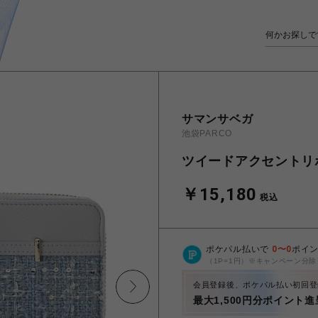
サマンサベガ
池袋PARCO
ツイードアクセントリ
￥15,180
税込
ポケパル払いで
0
〜
0
ポイ
（1P=1円）※キャンペーン分除
会員登録後、ポケパル払い初回登
最大1,500円分ポイント進