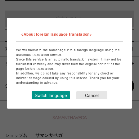
完売しました
<About foreign language translation>
お気に入りアイテムに追加
アイテム説明 / 素材
We will translate the homepage into a foreign language using the
automatic translation service.
Since this service is an automatic translation system, it may not be
サイズ
translated correctly and may differ from the original content of the
page before translation.
In addition, we do not take any responsibility for any direct or
indirect damage caused by using this service. Thank you for your
understanding in advance.
シェアする
Switch language
Cancel
ショップ名
サマンサベガ