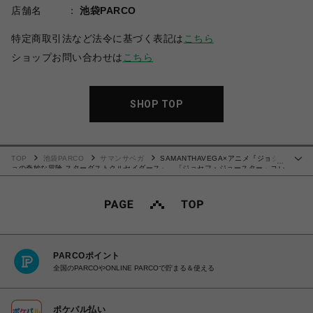
店舗名
池袋PARCO
特定商取引法など法令に基づく表記は
こちら
ショップお問い合わせは
こちら
SHOP TOP
TOP
池袋PARCO
サマンサベガ
SAMANTHAVEGA×アニメ『ジョジ
…
ョの奇妙な冒険 スターダストクルセイダース』 「ジョセフ・ジョースター」コレ
クション 折財布
PARCOポイント
全国のPARCOやONLINE PARCOで貯まる＆使える
ポケパル払い