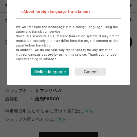
アイテム説明 / 素材
<About foreign language translation>
サイズ
We will translate the homepage into a foreign language using the
automatic translation service.
Since this service is an automatic translation system, it may not be
translated correctly and may differ from the original content of the
シェアする
page before translation.
In addition, we do not take any responsibility for any direct or
indirect damage caused by using this service. Thank you for your
understanding in advance.
Switch language
Cancel
ショップ名
サマンサベガ
店舗名
池袋PARCO
特定商取引法など法令に基づく表記は
こちら
ショップお問い合わせは
こちら