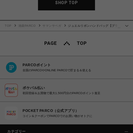
SHOP TOP
TOP
池袋PARCO
サマンサベガ
ジュエルリボンハンドバッグ【ブラッ
…
ク】
PARCOポイント
全国のPARCOやONLINE PARCOで貯まる＆使える
ポケパル払い
初回登録＆お買物で最大1,500円分のPARCOポイント進呈
POCKET PARCO（公式アプリ）
コイン＆クーポンでPARCOでのお買い物がオトクに
カテゴリー