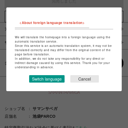
完売しました
お気に入りアイテムに追加
<About foreign language translation>
アイテム説明 / 素材
We will translate the homepage into a foreign language using the
automatic translation service.
サイズ
Since this service is an automatic translation system, it may not be
translated correctly and may differ from the original content of the
page before translation.
In addition, we do not take any responsibility for any direct or
シェアする
indirect damage caused by using this service. Thank you for your
understanding in advance.
Switch language
Cancel
ショップ名
サマンサベガ
店舗名
池袋PARCO
特定商取引法など法令に基づく表記は
こちら