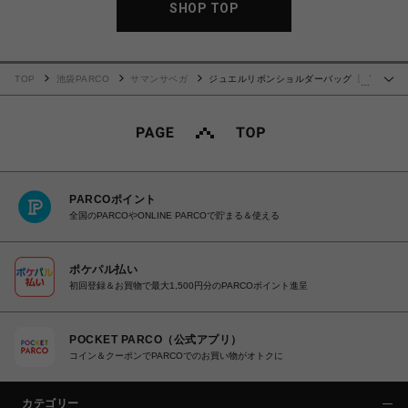
SHOP TOP
TOP
池袋PARCO
サマンサベガ
ジュエルリボンショルダーバッグ【ピ
…
ンク】
PARCOポイント
全国のPARCOやONLINE PARCOで貯まる＆使える
ポケパル払い
初回登録＆お買物で最大1,500円分のPARCOポイント進呈
POCKET PARCO（公式アプリ）
コイン＆クーポンでPARCOでのお買い物がオトクに
カテゴリー