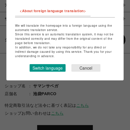
アイテム説明 / 素材
<About foreign language translation>
サイズ
We will translate the homepage into a foreign language using the
automatic translation service.
Since this service is an automatic translation system, it may not be
translated correctly and may differ from the original content of the
シェアする
page before translation.
In addition, we do not take any responsibility for any direct or
indirect damage caused by using this service. Thank you for your
understanding in advance.
Switch language
Cancel
ショップ名
サマンサベガ
店舗名
池袋PARCO
特定商取引法など法令に基づく表記は
こちら
ショップお問い合わせは
こちら