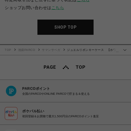
ショップお問い合わせは
こちら
SHOP TOP
TOP
池袋PARCO
サマンサベガ
ジュエルリボンキーケース 【ホワイ
…
ト】
PARCOポイント
全国のPARCOやONLINE PARCOで貯まる＆使える
ポケパル払い
初回登録＆お買物で最大1,500円分のPARCOポイント進呈