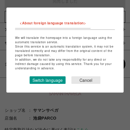
完売しました
お気に入りアイテムに追加
<About foreign language translation>
アイテム説明 / 素材
We will translate the homepage into a foreign language using the
automatic translation service.
サイズ
Since this service is an automatic translation system, it may not be
translated correctly and may differ from the original content of the
page before translation.
In addition, we do not take any responsibility for any direct or
シェアする
indirect damage caused by using this service. Thank you for your
understanding in advance.
Switch language
Cancel
ショップ名
サマンサベガ
店舗名
池袋PARCO
特定商取引法など法令に基づく表記は
こちら