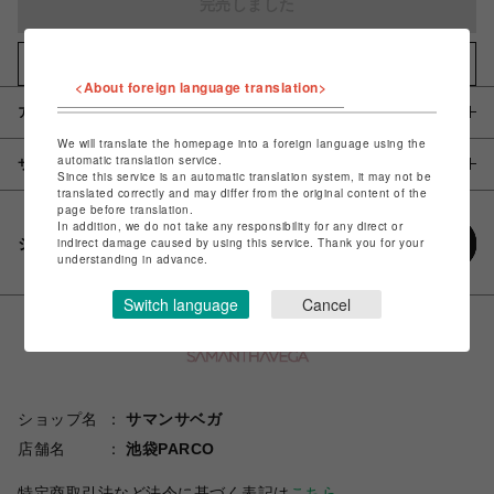
完売しました
お気に入りアイテムに追加
<About foreign language translation>
アイテム説明 / 素材
We will translate the homepage into a foreign language using the
automatic translation service.
サイズ
Since this service is an automatic translation system, it may not be
translated correctly and may differ from the original content of the
page before translation.
In addition, we do not take any responsibility for any direct or
シェアする
indirect damage caused by using this service. Thank you for your
understanding in advance.
Switch language
Cancel
ショップ名
サマンサベガ
店舗名
池袋PARCO
特定商取引法など法令に基づく表記は
こちら