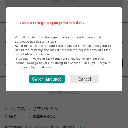
完売しました
お気に入りアイテムに追加
<About foreign language translation>
アイテム説明 / 素材
We will translate the homepage into a foreign language using the
automatic translation service.
サイズ
Since this service is an automatic translation system, it may not be
translated correctly and may differ from the original content of the
page before translation.
In addition, we do not take any responsibility for any direct or
シェアする
indirect damage caused by using this service. Thank you for your
understanding in advance.
Switch language
Cancel
ショップ名
サマンサベガ
店舗名
池袋PARCO
特定商取引法など法令に基づく表記は
こちら