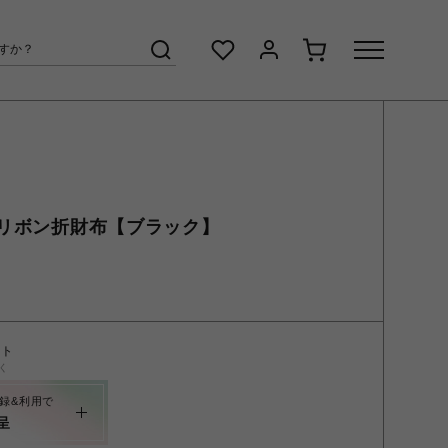
リボン折財布【ブラック】
ント
く
録&利用で
呈