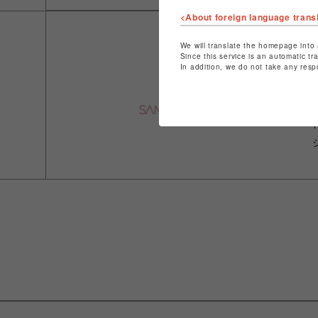
<About foreign language trans
We will translate the homepage into 
Since this service is an automatic tr
In addition, we do not take any resp