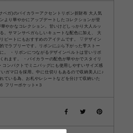
マンサベガ)のバイカラーアクセントリボン折財布 大人気
ンより華やかにアップデートしたコレクションが登
が華やかなコレクション。甘いけどしっかり大人ルッ
る。サマンサベガらしいキュートな配色に加え、 大
リピートにもおすすめのアイテムです。 ▽デザイン
的でラブリーです。リボンにぶら下がった雫ストー
に。 ・リボンにつながるデザインベルトは甘いリボ
くれます。 ・バイカラーの配色が華やかでスタイリ
 ・コンパクトでミニバッグにも使用しやすいサイズ感
すいガマ口を採用。中に仕切りもあるので収納美人に♪
れている為、お札やレシートなどを分けて収納いた
６ フリーポケット×３