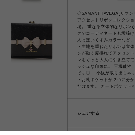
◇SAMANTHAVEGA(サ
アクセントリボンコレクショ
場。 重なる立体的なリボン
クでコーディネートも垢抜け
人っぽいくすみカラーなど、
・生地を重ねたリボンは立体
ンが動く度揺れてアクセント
ンをぐっと大人に引き立てて
ッシュな印象に。 ▽機能性
です◎ ・小銭が取り出しや
・お札ポケットが２つに分か
だけます。 カードポケット×
シェアする