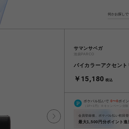
サマンサベガ
池袋PARCO
バイカラーアクセント
￥15,180
税込
ポケパル払いで
0
〜
0
ポイ
（1P=1円）※キャンペーン分除
会員登録後、ポケパル払い初回登
最大1,500円分ポイント進