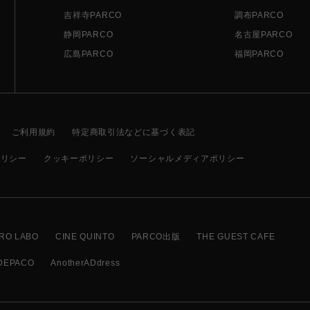
吉祥寺PARCO
調布PARCO
静岡PARCO
名古屋PARCO
広島PARCO
福岡PARCO
ご利用規約
特定商取引法などに基づく表記
ポリシー
クッキーポリシー
ソーシャルメディアポリシー
RO LABO
CINE QUINTO
PARCO出版
THE GUEST CAFE
DEPACO
AnotherADdress