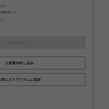
こちら
00時00分 〜
せる
完売しました
入荷案内申し込み
お気に入りアイテムに追加
ズ