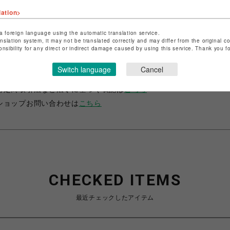
lation>
a foreign language using the automatic translation service.
anslation system, it may not be translated correctly and may differ from the original c
onsibility for any direct or indirect damage caused by using this service. Thank you 
ショップ名
サマンサベガ
Switch language
Cancel
店舗名
池袋PARCO
特定商取引法など法令に基づく表記は
こちら
ショップお問い合わせは
こちら
CHECKED ITEMS
最近チェックしたアイテム