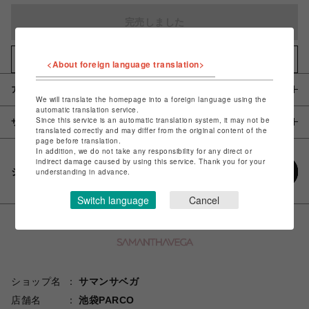
完売しました
お気に入りアイテムに追加
<About foreign language translation>
アイテム説明 / 素材
We will translate the homepage into a foreign language using the
automatic translation service.
Since this service is an automatic translation system, it may not be
サイズ
translated correctly and may differ from the original content of the
page before translation.
In addition, we do not take any responsibility for any direct or
indirect damage caused by using this service. Thank you for your
シェアする
understanding in advance.
Switch language
Cancel
ショップ名
サマンサベガ
店舗名
池袋PARCO