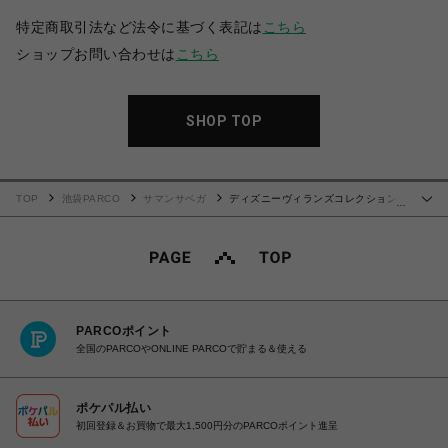
特定商取引法など法令に基づく表記は
こちら
ショップお問い合わせは
こちら
SHOP TOP
TOP
池袋PARCO
サマンサベガ
ディズニーヴィランズコレクション
…
「アースラ」 ハンドバッグ
PARCOポイント
全国のPARCOやONLINE PARCOで貯まる＆使える
ポケパル払い
初回登録＆お買物で最大1,500円分のPARCOポイント進呈