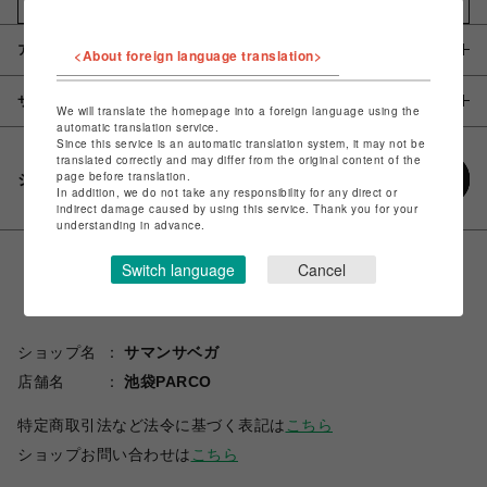
お気に入りアイテムに追加
アイテム説明 / 素材
<About foreign language translation>
サイズ
We will translate the homepage into a foreign language using the
automatic translation service.
Since this service is an automatic translation system, it may not be
translated correctly and may differ from the original content of the
page before translation.
シェアする
In addition, we do not take any responsibility for any direct or
indirect damage caused by using this service. Thank you for your
understanding in advance.
Switch language
Cancel
ショップ名
サマンサベガ
店舗名
池袋PARCO
特定商取引法など法令に基づく表記は
こちら
ショップお問い合わせは
こちら