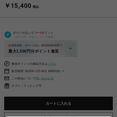
￥15,400
税込
ポケパル払いで
0
〜
0
ポイント
（1P=1円）※キャンペーン分除く
会員登録後、ポケパル払い初回登録&利用で
最大1,500円分ポイント進呈
獲得ポイントの確認方法は
こちら
販売期間 2025年12月04日 00時00分 〜
この商品について
問い合わせる
ギフト：ラッピング可
カートに入れる