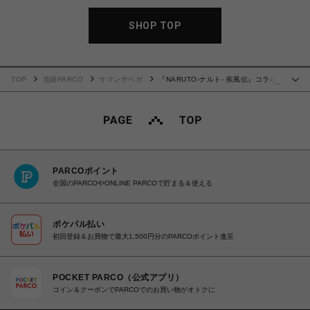
SHOP TOP
TOP
池袋PARCO
サマンサベガ
『NARUTO-ナルト- 疾風伝』コラボ
…
コレクション「波風ミナト」 折財布【オフホワイト】
PARCOポイント
全国のPARCOやONLINE PARCOで貯まる＆使える
ポケパル払い
初回登録＆お買物で最大1,500円分のPARCOポイント進呈
POCKET PARCO（公式アプリ）
コイン＆クーポンでPARCOでのお買い物がオトクに