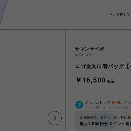
サマンサベガ
池袋PARCO
ロゴ金具巾着バッグ【
￥16,500
税込
ポケパル払いで
0
〜
0
ポイ
（1P=1円）※キャンペーン分除
会員登録後、ポケパル払い初回登
最大1,500円分ポイント進