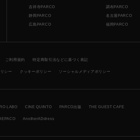
吉祥寺PARCO
調布PARCO
静岡PARCO
名古屋PARCO
広島PARCO
福岡PARCO
ご利用規約
特定商取引法などに基づく表記
ポリシー
クッキーポリシー
ソーシャルメディアポリシー
RO LABO
CINE QUINTO
PARCO出版
THE GUEST CAFE
DEPACO
AnotherADdress