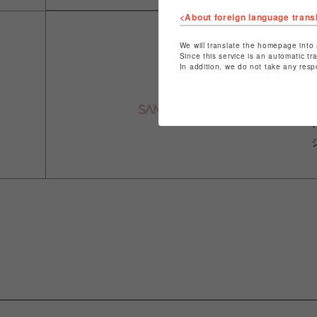
<About foreign language trans
We will translate the homepage into 
Since this service is an automatic tr
In addition, we do not take any resp