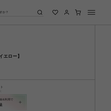
イエロー】
ント
く
録&利用で
呈