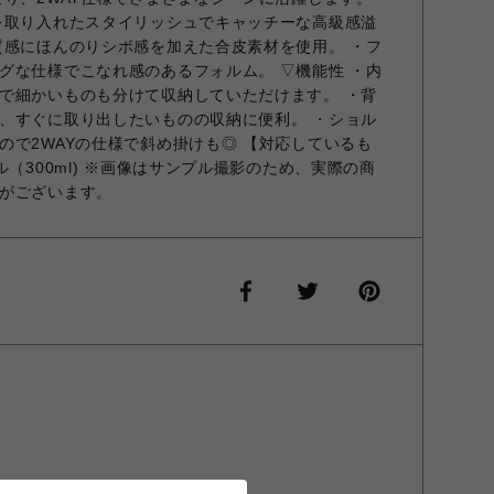
を取り入れたスタイリッシュでキャッチーな高級感溢
質感にほんのりシボ感を加えた合皮素材を使用。 ・フ
グな仕様でこなれ感のあるフォルム。 ▽機能性 ・内
で細かいものも分けて収納していただけます。 ・背
、すぐに取り出したいものの収納に便利。 ・ショル
ので2WAYの仕様で斜め掛けも◎ 【対応しているも
ル（300ml) ※画像はサンプル撮影のため、実際の商
がございます。