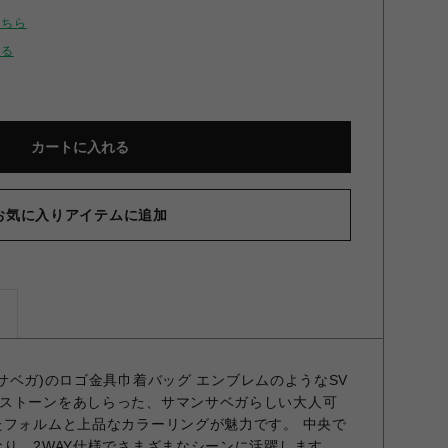
こちら
せる
カートに入れる
お気に入りアイテムに追加
ズ
マンサベガ)のロゴ金具巾着バッグ エンブレムのようなSV
ストーンをあしらった、サマンサベガらしい大人可
たフォルムと上品なカラーリングが魅力です。 中央で
なり、2WAY仕様でさまざまなシーンに活躍します。