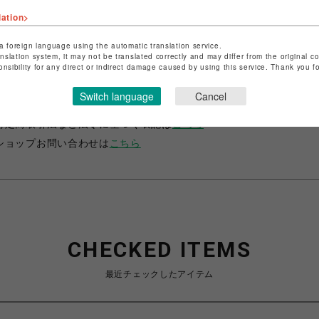
lation>
a foreign language using the automatic translation service.
anslation system, it may not be translated correctly and may differ from the original c
onsibility for any direct or indirect damage caused by using this service. Thank you 
ショップ名
サマンサベガ
Switch language
Cancel
店舗名
池袋PARCO
特定商取引法など法令に基づく表記は
こちら
ショップお問い合わせは
こちら
CHECKED ITEMS
最近チェックしたアイテム