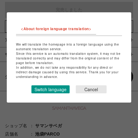
完売しました
お気に入りアイテムに追加
<About foreign language translation>
アイテム説明 / 素材
We will translate the homepage into a foreign language using the
automatic translation service.
Since this service is an automatic translation system, it may not be
サイズ
translated correctly and may differ from the original content of the
page before translation.
In addition, we do not take any responsibility for any direct or
indirect damage caused by using this service. Thank you for your
シェアする
understanding in advance.
Switch language
Cancel
ショップ名
サマンサベガ
店舗名
池袋PARCO