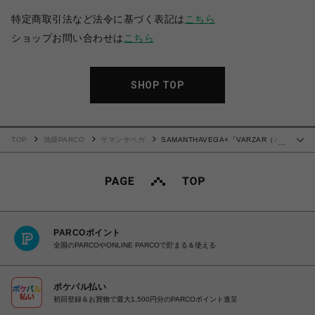
特定商取引法など法令に基づく表記は
こちら
ショップお問い合わせは
こちら
SHOP TOP
TOP
池袋PARCO
サマンサベガ
SAMANTHAVEGA×「VARZAR（バ
…
ザール）」コラボコレクション リボン付きキャップ
PARCOポイント
全国のPARCOやONLINE PARCOで貯まる＆使える
ポケパル払い
初回登録＆お買物で最大1,500円分のPARCOポイント進呈