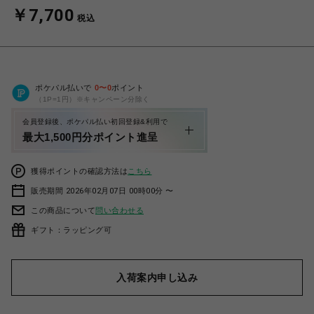
￥7,700
税込
ポケパル払いで
0
〜
0
ポイント
（1P=1円）※キャンペーン分除く
会員登録後、ポケパル払い初回登録&利用で
最大1,500円分ポイント進呈
獲得ポイントの確認方法は
こちら
販売期間 2026年02月07日 00時00分 〜
この商品について
問い合わせる
ギフト：ラッピング可
入荷案内申し込み