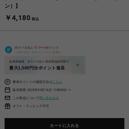
ン）】
￥4,180
税込
ポケパル払いで
0
〜
0
ポイント
（1P=1円）※キャンペーン分除く
会員登録後、ポケパル払い初回登録&利用で
最大1,500円分ポイント進呈
獲得ポイントの確認方法は
こちら
販売期間 2023年03月16日 11時00分 〜
この商品について
問い合わせる
ギフト：ラッピング不可
カートに入れる