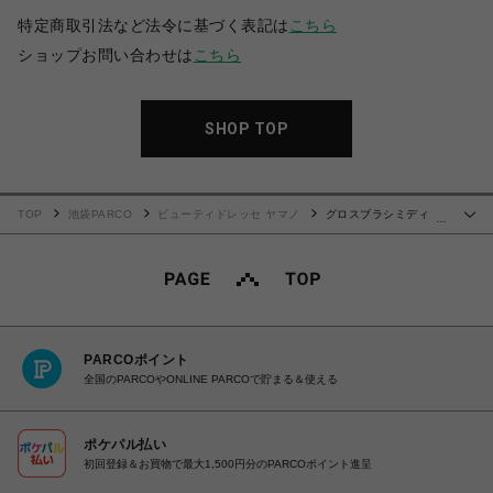
特定商取引法など法令に基づく表記は
こちら
ショップお問い合わせは
こちら
SHOP TOP
TOP
池袋PARCO
ビューティドレッセ ヤマノ
グロスブラシミディ
…
【hh simonsen（シモンセン）】
PARCOポイント
全国のPARCOやONLINE PARCOで貯まる＆使える
ポケパル払い
初回登録＆お買物で最大1,500円分のPARCOポイント進呈