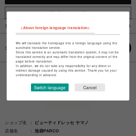
お気に入りアイテムに追加
アイテム説明 / 素材
<About foreign language translation>
We will translate the homepage into a foreign language using the
シェアする
automatic translation service.
Since this service is an automatic translation system, it may not be
translated correctly and may differ from the original content of the
page before translation.
In addition, we do not take any responsibility for any direct or
indirect damage caused by using this service. Thank you for your
understanding in advance.
Switch language
Cancel
ショップ名
ビューティドレッセ ヤマノ
店舗名
池袋PARCO