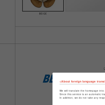
BEIGE
<About foreign language trans
We will translate the homepage into 
Since this service is an automatic tr
In addition, we do not take any resp