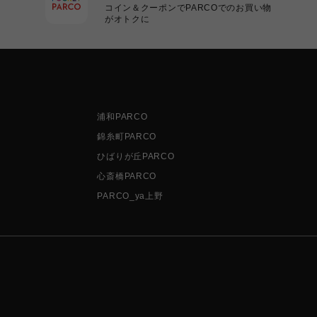
コイン＆クーポンでPARCOでのお買い物
がオトクに
浦和PARCO
錦糸町PARCO
ひばりが丘PARCO
心斎橋PARCO
PARCO_ya上野