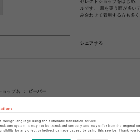
セレクトショップをはじめ、
ルです。 肌を覆う面が多い
み合わせて着用する方も多く
シェアする
ショップ名
ビーバー
店舗名
名古屋PARCO
lation>
特定商取引法など法令に基づく表記は
こちら
ショップお問い合わせは
こちら
a foreign language using the automatic translation service.
anslation system, it may not be translated correctly and may differ from the original c
onsibility for any direct or indirect damage caused by using this service. Thank you 