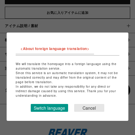
お気に入りアイテムに追加
アイテム説明 / 素材
概要
<About foreign language translation>
サイズ
We will translate the homepage into a foreign language using the
注意事項
automatic translation service.
Since this service is an automatic translation system, it may not be
translated correctly and may differ from the original content of the
page before translation.
In addition, we do not take any responsibility for any direct or
シェアする
indirect damage caused by using this service. Thank you for your
understanding in advance.
Switch language
Cancel