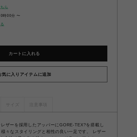
こちら
00時00分 〜
せる
カートに入れる
お気に入りアイテムに追加
サイズ
注意事項
 上質なレザーを採用したアッパーにGORE-TEX?を搭載し
 様々なスタイリングと相性の良い一足です。 レザー