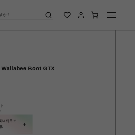
llabee Boot GTX
ント
く
録&利用で
呈