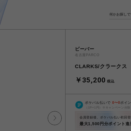
ビーバー
名古屋PARCO
CLARKS/クラークス Wa
￥35,200
税込
ポケパル払いで
0
〜
0
ポイ
（1P=1円）※キャンペーン分除
会員登録後、ポケパル払い初回登
最大1,500円分ポイント進