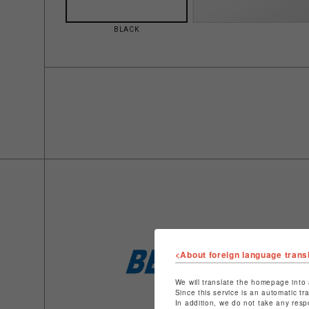
BLACK
<About foreign language trans
We will translate the homepage into 
Since this service is an automatic tr
In addition, we do not take any resp