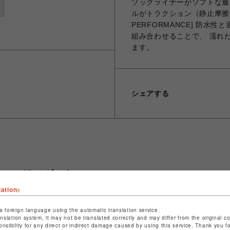
ソックライナーがソフトな履
ルがトラクション（静止摩擦）
PERFORMANCE] 防水
組み合わせることで、 濡れ
ます。
シェアする
ショップ名
ビーバー
店舗名
名古屋PARCO
lation>
特定商取引法など法令に基づく表記は
こちら
a foreign language using the automatic translation service.
anslation system, it may not be translated correctly and may differ from the original c
ショップお問い合わせは
こちら
onsibility for any direct or indirect damage caused by using this service. Thank you 