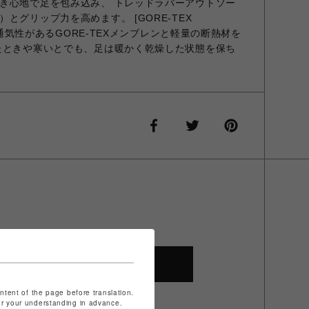
き心地で足を包み込み、 トレッドラバーアウトソー
とグリップ力を高めます。 [GORE-TEX
性と通気性があるGORE-TEXメンブレンと軽量の断熱材を
たときや寒いとでも、足は暖かく乾燥した状態を保ち
SHOP TOP
ontent of the page before translation.
for your understanding in advance.