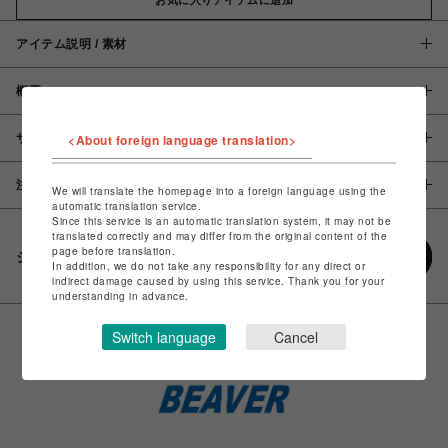
アイテム説明 / 素材
概要
サイズ
<About foreign language translation>
注意事項
We will translate the homepage into a foreign language using the
automatic translation service.
Since this service is an automatic translation system, it may not be
translated correctly and may differ from the original content of the
page before translation.
シェアする
In addition, we do not take any responsibility for any direct or
indirect damage caused by using this service. Thank you for your
understanding in advance.
Switch language
Cancel