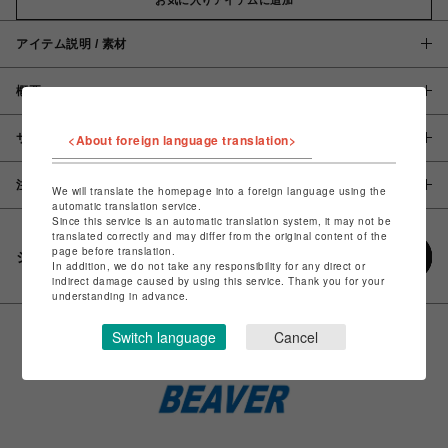
アイテム説明 / 素材
概要
サイズ
<About foreign language translation>
注意事項
We will translate the homepage into a foreign language using the
automatic translation service.
Since this service is an automatic translation system, it may not be
translated correctly and may differ from the original content of the
page before translation.
シェアする
In addition, we do not take any responsibility for any direct or
indirect damage caused by using this service. Thank you for your
understanding in advance.
Switch language
Cancel