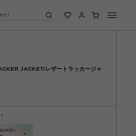
 TRACKER JACKET/レザートラッカージャ
ント
く
録&利用で