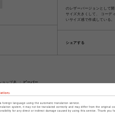
ショットではお
のレザーバージョンとして開
サイズ大きくして、 コーデ
いサイズ感で作成している。
シェアする
ショップ名
ビーバー
店舗名
名古屋PARCO
lation>
特定商取引法など法令に基づく表記は
こちら
a foreign language using the automatic translation service.
ショップお問い合わせは
こちら
anslation system, it may not be translated correctly and may differ from the original c
onsibility for any direct or indirect damage caused by using this service. Thank you 