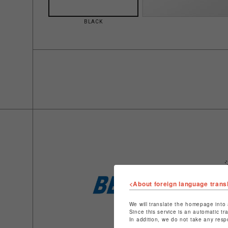
BLACK
<About foreign language trans
We will translate the homepage into 
Since this service is an automatic tr
In addition, we do not take any resp