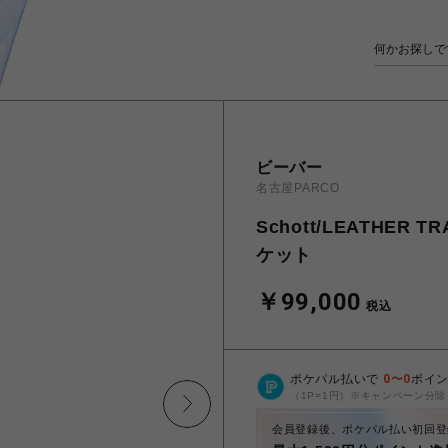
ビーバー
名古屋PARCO
Schott/LEATHER
ケット
￥99,000
税込
ポケパル払いで
0
〜
0
ポイ
（1P=1円）※キャンペーン分除
会員登録後、ポケパル払い初回登