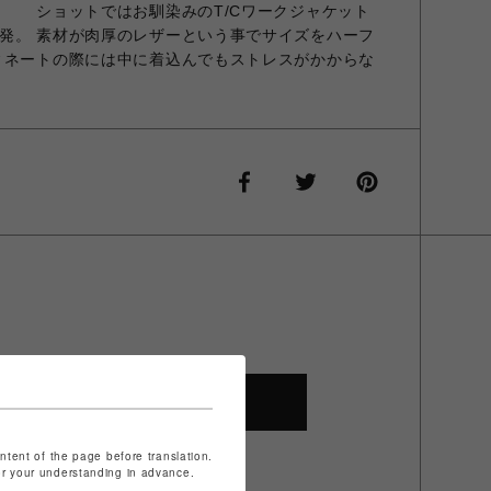
馴染みのT/Cワークジャケット
発。 素材が肉厚のレザーという事でサイズをハーフ
ィネートの際には中に着込んでもストレスがかからな
SHOP TOP
ontent of the page before translation.
for your understanding in advance.