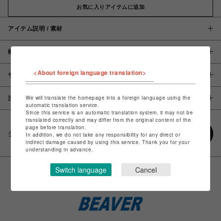
お気に入りアイテムに追加
アイテム説明 / 素材
概要
<About foreign language translation>
サイズ
We will translate the homepage into a foreign language using the
注意事項
automatic translation service.
Since this service is an automatic translation system, it may not be
translated correctly and may differ from the original content of the
page before translation.
シェアする
In addition, we do not take any responsibility for any direct or
indirect damage caused by using this service. Thank you for your
understanding in advance.
Switch language
Cancel