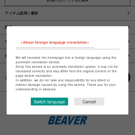
アイテム説明 / 素材
概要
サイズ
<About foreign language translation>
注意事項
We will translate the homepage into a foreign language using the
automatic translation service.
Since this service is an automatic translation system, it may not be
translated correctly and may differ from the original content of the
page before translation.
シェアする
In addition, we do not take any responsibility for any direct or
indirect damage caused by using this service. Thank you for your
understanding in advance.
Switch language
Cancel