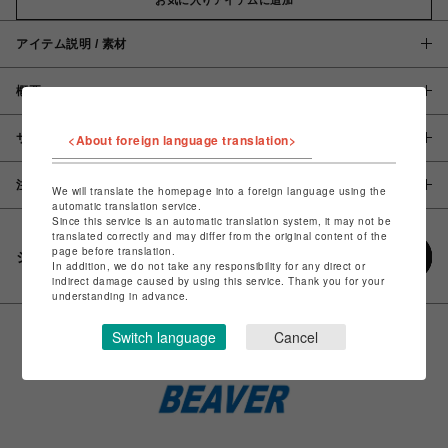
アイテム説明 / 素材
概要
サイズ
<About foreign language translation>
注意事項
We will translate the homepage into a foreign language using the
automatic translation service.
Since this service is an automatic translation system, it may not be
translated correctly and may differ from the original content of the
page before translation.
シェアする
In addition, we do not take any responsibility for any direct or
indirect damage caused by using this service. Thank you for your
understanding in advance.
Switch language
Cancel