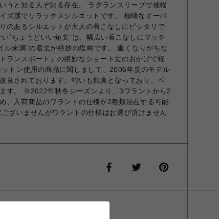
いうと知る人ぞ知る存在。 ラグランスリーブで袖幅
イズ感でリラックスシルエットです。 極端なオーバ
りのあるシルエットが大人の着こなしにピッタリで
ない“ちょうどいい短丈”は、幅広い着こなしにマッチ
デイル未満”の着丈が絶妙の塩梅です。 重くなりがちな
トランスポート」の絶妙なショート丈のおかげで軽
コットン使用の商品に関しまして、2006年度のモデル
改良されております。匂いも無臭となっており、ベ
す。 ※2022年秋冬シーズンより、3ワラントから2
め、入荷商品のワラントの仕様が2種類混在する可能
訳ございませんがワラントの仕様はお選び頂けません