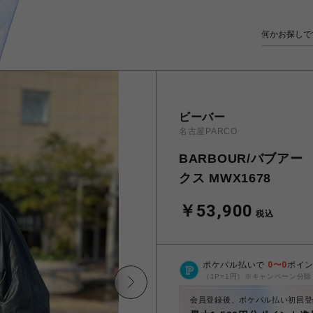
ビーバー
名古屋PARCO
BARBOUR/バブアー
クス MWX1678
￥53,900
税込
ポケパル払いで
0
〜
0
ポイ
（1P=1円）※キャンペーン分除
会員登録後、ポケパル払い初回登