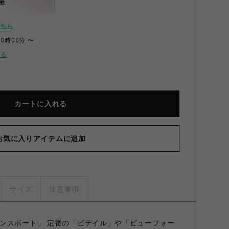
呈
こちら
00時00分 〜
せる
カートに入れる
お気に入りアイテムに追加
BAR
サイズ
注意事項
ンスポート」 定番の「ビデイル」や「ビューフォー