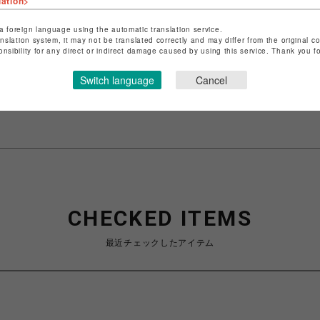
lation>
a foreign language using the automatic translation service.
ショップ名
ビーバー
anslation system, it may not be translated correctly and may differ from the original c
onsibility for any direct or indirect damage caused by using this service. Thank you 
店舗名
名古屋PARCO
Switch language
Cancel
特定商取引法など法令に基づく表記は
こちら
ショップお問い合わせは
こちら
CHECKED ITEMS
最近チェックしたアイテム