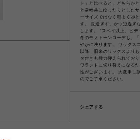
ト」と比べると、どちらかと
と身幅共にゆったりとしたサ
ーサイズではなく程よくゆと
す。 長過ぎず、かつ短過ぎ
します。 “スペイ以上、ビ
冬のモノトーンコーデも、「
やかに映ります。 ワックス
以降、旧来のワックスよりも
タ付きも極力抑えられておりま
ワラントに切り替えになるた
性がございます。 大変申し
のでご了承ください。
シェアする