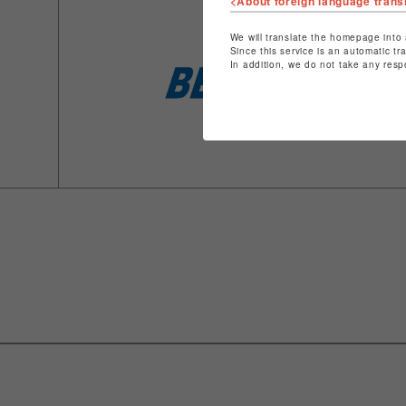
<About foreign language trans
We will translate the homepage into 
Since this service is an automatic tr
In addition, we do not take any resp