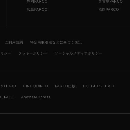
静岡PARCO
名古屋PARCO
広島PARCO
福岡PARCO
ご利用規約
特定商取引法などに基づく表記
ポリシー
クッキーポリシー
ソーシャルメディアポリシー
RO LABO
CINE QUINTO
PARCO出版
THE GUEST CAFE
DEPACO
AnotherADdress