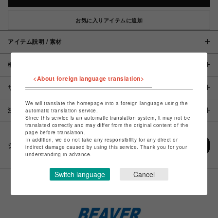
お気に入りアイテムに追加
アイテム説明 / 素材
概要
<About foreign language translation>
サイズ
We will translate the homepage into a foreign language using the
注意事項
automatic translation service.
Since this service is an automatic translation system, it may not be
translated correctly and may differ from the original content of the
page before translation.
In addition, we do not take any responsibility for any direct or
シェアする
indirect damage caused by using this service. Thank you for your
understanding in advance.
Switch language
Cancel