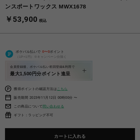
ンスポートワックス MWX1678
￥53,900
税込
ポケパル払いで
0
〜
0
ポイント
（1P=1円）※キャンペーン分除く
会員登録後、ポケパル払い初回登録&利用で
最大1,500円分ポイント進呈
獲得ポイントの確認方法は
こちら
販売期間 2023年11月12日 00時00分 〜
この商品について
問い合わせる
ギフト：ラッピング不可
カートに入れる