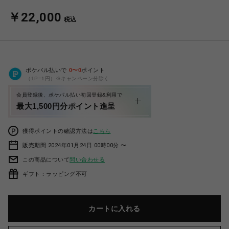
￥22,000
税込
ポケパル払いで
0
〜
0
ポイント
（1P=1円）※キャンペーン分除く
会員登録後、ポケパル払い初回登録&利用で
最大1,500円分ポイント進呈
獲得ポイントの確認方法は
こちら
販売期間 2024年01月24日 00時00分 〜
この商品について
問い合わせる
ギフト：ラッピング不可
カートに入れる