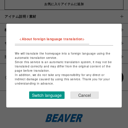
お気に入りアイテムに追加
アイテム説明 / 素材
概要
<About foreign language translation>
サイズ
We will translate the homepage into a foreign language using the
注意事項
automatic translation service.
Since this service is an automatic translation system, it may not be
translated correctly and may differ from the original content of the
page before translation.
In addition, we do not take any responsibility for any direct or
シェアする
indirect damage caused by using this service. Thank you for your
understanding in advance.
Switch language
Cancel