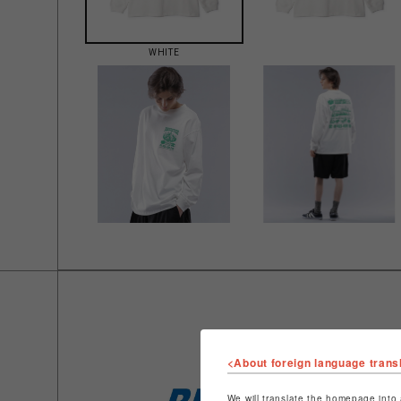
WHITE
<About foreign language trans
We will translate the homepage into 