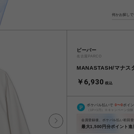
ビーバー
名古屋PARCO
MANASTASH/マナスタ
￥6,930
税込
ポケパル払いで
0
〜
0
ポイ
（1P=1円）※キャンペーン分除
会員登録後、ポケパル払い初回登
最大1,500円分ポイント進