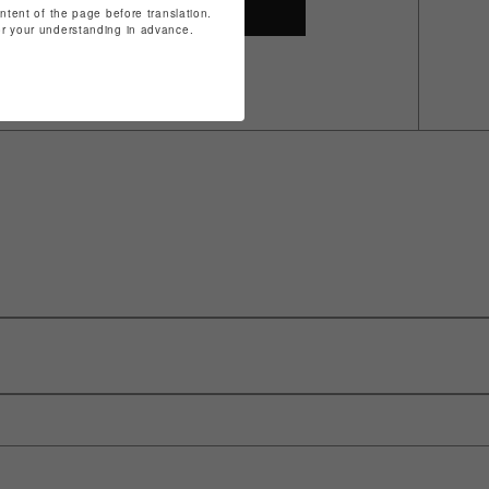
SHOP TOP
ontent of the page before translation.
for your understanding in advance.