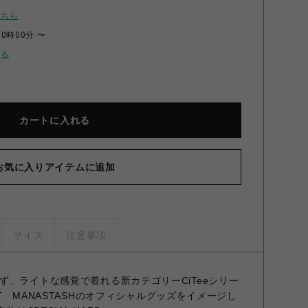
こちら
00時00分 〜
せる
カートに入れる
お気に入りアイテムに追加
サイズ
注意事項
ず、ライトな感覚で着れる新カテゴリーCiTeeシリー
KET MANASTASHのオフィシャルグッズをイメージし