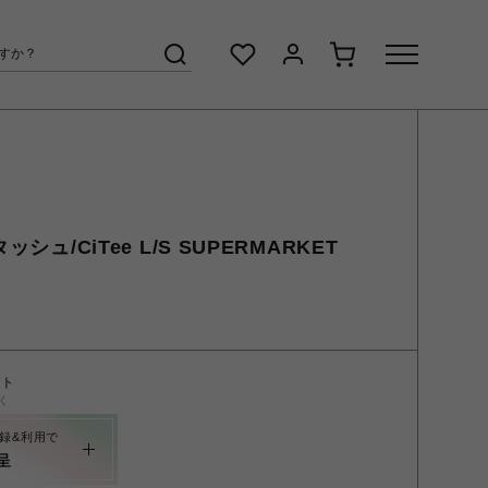
ッシュ/CiTee L/S SUPERMARKET
ント
く
録&利用で
呈