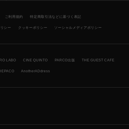
ご利用規約
特定商取引法などに基づく表記
ポリシー
クッキーポリシー
ソーシャルメディアポリシー
RO LABO
CINE QUINTO
PARCO出版
THE GUEST CAFE
DEPACO
AnotherADdress