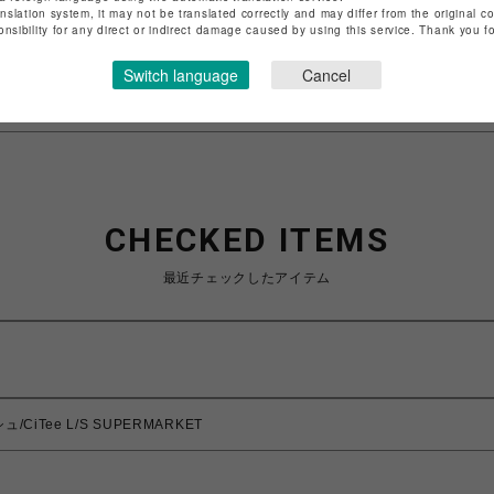
anslation system, it may not be translated correctly and may differ from the original c
特定商取引法など法令に基づく表記は
こちら
onsibility for any direct or indirect damage caused by using this service. Thank you 
ショップお問い合わせは
こちら
Switch language
Cancel
CHECKED ITEMS
最近チェックしたアイテム
/CiTee L/S SUPERMARKET