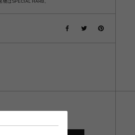
物はSPECIAL HARB。