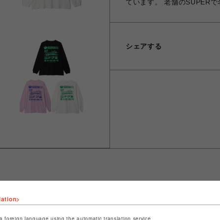
ています。 老舗のSUPERで名
シェアする
lation>
ショップ名
ビーバー
店舗名
名古屋PARCO
a foreign language using the automatic translation service.