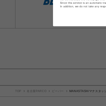
Since this service is an automatic tr
In addition, we do not take any resp
TOP
名古屋PARCO
ビーバー
MANASTASH/マナスタッシュ