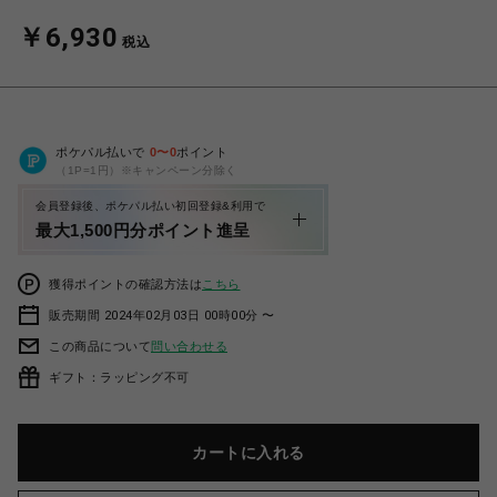
￥6,930
税込
ポケパル払いで
0
〜
0
ポイント
（1P=1円）※キャンペーン分除く
会員登録後、ポケパル払い初回登録&利用で
最大1,500円分ポイント進呈
獲得ポイントの確認方法は
こちら
販売期間 2024年02月03日 00時00分 〜
この商品について
問い合わせる
ギフト：ラッピング不可
カートに入れる