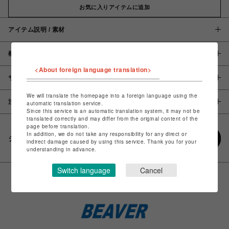
お気に入りアイテムに追加
アイテム説明 / 素材
概要
<About foreign language translation>
サイズ
We will translate the homepage into a foreign language using the
注意事項
automatic translation service.
Since this service is an automatic translation system, it may not be
translated correctly and may differ from the original content of the
page before translation.
In addition, we do not take any responsibility for any direct or
シェアする
indirect damage caused by using this service. Thank you for your
understanding in advance.
Switch language
Cancel