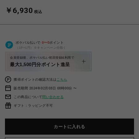
￥6,930
税込
ポケパル払いで
0
〜
0
ポイント
（1P=1円）※キャンペーン分除く
会員登録後、ポケパル払い初回登録&利用で
最大1,500円分ポイント進呈
獲得ポイントの確認方法は
こちら
販売期間 2024年02月03日 00時00分 〜
この商品について
問い合わせる
ギフト：ラッピング不可
カートに入れる