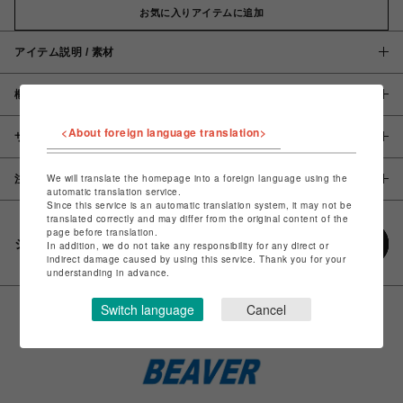
お気に入りアイテムに追加
アイテム説明 / 素材
概要
<About foreign language translation>
サイズ
We will translate the homepage into a foreign language using the
注意事項
automatic translation service.
Since this service is an automatic translation system, it may not be
translated correctly and may differ from the original content of the
page before translation.
シェアする
In addition, we do not take any responsibility for any direct or
indirect damage caused by using this service. Thank you for your
understanding in advance.
Switch language
Cancel