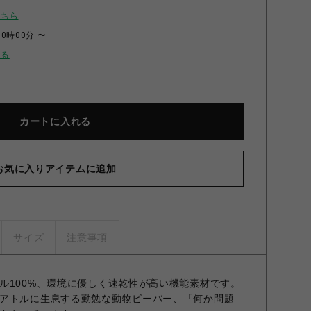
こちら
00時00分 〜
せる
カートに入れる
お気に入りアイテムに追加
サイズ
注意事項
ル100%、環境に優しく速乾性が高い機能素材です。
アトルに生息する勤勉な動物ビーバー、「何か問題