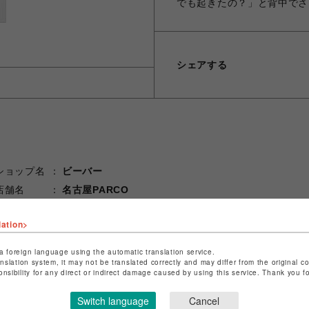
でも起きたの？」と背中でさ
シェアする
ショップ名
ビーバー
店舗名
名古屋PARCO
特定商取引法など法令に基づく表記は
こちら
lation>
ショップお問い合わせは
こちら
a foreign language using the automatic translation service.
anslation system, it may not be translated correctly and may differ from the original c
onsibility for any direct or indirect damage caused by using this service. Thank you 
Switch language
Cancel