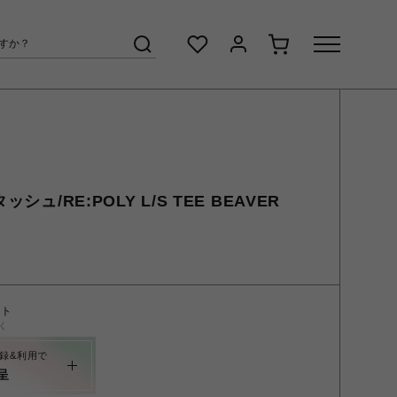
シュ/RE:POLY L/S TEE BEAVER
ント
く
録&利用で
呈