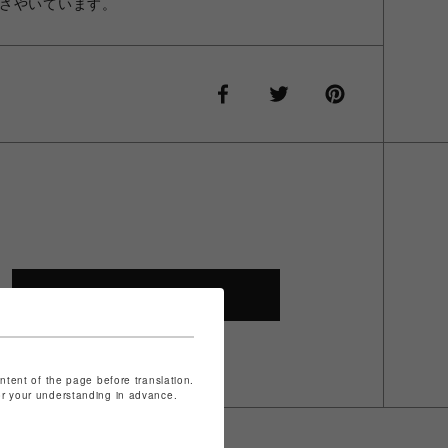
さやいています。
SHOP TOP
ontent of the page before translation.
for your understanding in advance.