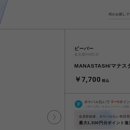
ビーバー
名古屋PARCO
MANASTASH/マナスタッ
￥7,700
税込
ポケパル払いで
0
〜
0
ポイ
（1P=1円）※キャンペーン分除
会員登録後、ポケパル払い初回登
最大1,500円分ポイント進