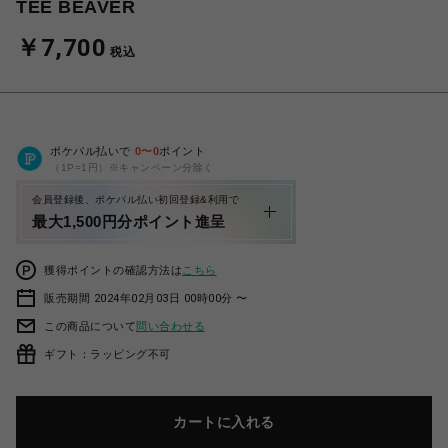
TEE BEAVER
￥7,700
税込
ポケパル払いで
0
〜
0
ポイント
（1P=1円）※キャンペーン分除く
会員登録後、ポケパル払い初回登録&利用で
最大1,500円分ポイント進呈
獲得ポイントの確認方法は
こちら
販売期間 2024年02月03日 00時00分 〜
この商品について
問い合わせる
ギフト：ラッピング不可
カートに入れる