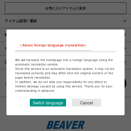
お気に入りアイテムに追加
アイテム説明 / 素材
概要
<About foreign language translation>
サイズ
We will translate the homepage into a foreign language using the
注意事項
automatic translation service.
Since this service is an automatic translation system, it may not be
translated correctly and may differ from the original content of the
page before translation.
In addition, we do not take any responsibility for any direct or
シェアする
indirect damage caused by using this service. Thank you for your
understanding in advance.
Switch language
Cancel