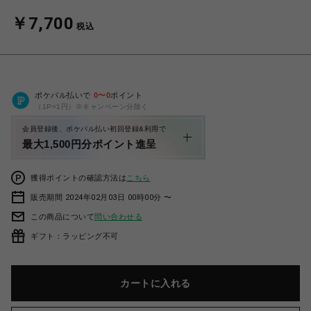
￥7,700
税込
ポケパル払いで
0
〜
0
ポイント
（1P=1円）※キャンペーン分除く
会員登録後、ポケパル払い初回登録&利用で
最大1,500円分ポイント進呈
獲得ポイントの確認方法は
こちら
販売期間 2024年02月03日 00時00分 〜
この商品について
問い合わせる
ギフト：ラッピング不可
カートに入れる