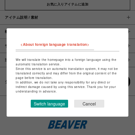
お気に入りアイテムに追加
アイテム説明 / 素材
概要
<About foreign language translation>
サイズ
We will translate the homepage into a foreign language using the
注意事項
automatic translation service.
Since this service is an automatic translation system, it may not be
translated correctly and may differ from the original content of the
page before translation.
シェアする
In addition, we do not take any responsibility for any direct or
indirect damage caused by using this service. Thank you for your
understanding in advance.
Switch language
Cancel