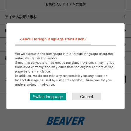
お気に入りアイテムに追加
アイテム説明 / 素材
概要
<About foreign language translation>
サイズ
We will translate the homepage into a foreign language using the
注意事項
automatic translation service.
Since this service is an automatic translation system, it may not be
translated correctly and may differ from the original content of the
page before translation.
In addition, we do not take any responsibility for any direct or
シェアする
indirect damage caused by using this service. Thank you for your
understanding in advance.
Switch language
Cancel