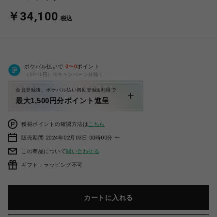
￥34,100
税込
ポケパル払いで
0
〜
0
ポイント
（1P=1円）※キャンペーン分除く
会員登録後、ポケパル払い初回登録&利用で
最大1,500円分ポイント進呈
獲得ポイントの確認方法は
こちら
販売期間 2024年02月03日 00時00分 〜
この商品について
問い合わせる
ギフト：ラッピング不可
カートに入れる