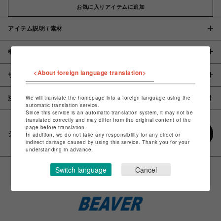
お気に入りアイテムに追加
アイテム説明 / 素材
概要
<About foreign language translation>
サイズ
We will translate the homepage into a foreign language using the
注意事項
automatic translation service.
Since this service is an automatic translation system, it may not be
translated correctly and may differ from the original content of the
page before translation.
シェアする
In addition, we do not take any responsibility for any direct or
indirect damage caused by using this service. Thank you for your
understanding in advance.
Switch language
Cancel