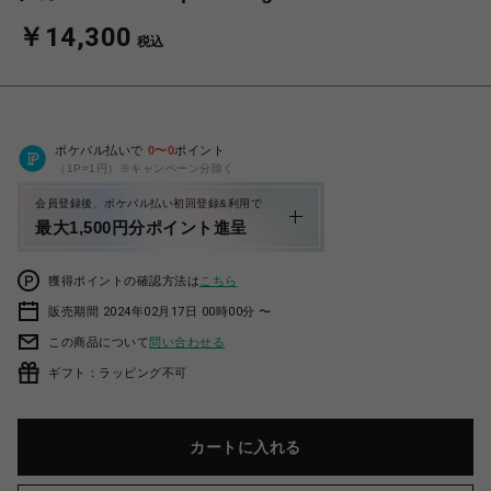
￥14,300
税込
ポケパル払いで
0
〜
0
ポイント
（1P=1円）※キャンペーン分除く
会員登録後、ポケパル払い初回登録&利用で
最大1,500円分ポイント進呈
獲得ポイントの確認方法は
こちら
販売期間 2024年02月17日 00時00分 〜
この商品について
問い合わせる
ギフト：ラッピング不可
カートに入れる