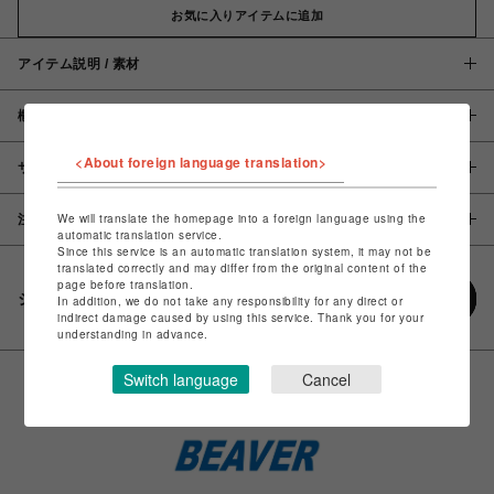
お気に入りアイテムに追加
アイテム説明 / 素材
概要
<About foreign language translation>
サイズ
We will translate the homepage into a foreign language using the
注意事項
automatic translation service.
Since this service is an automatic translation system, it may not be
translated correctly and may differ from the original content of the
page before translation.
シェアする
In addition, we do not take any responsibility for any direct or
indirect damage caused by using this service. Thank you for your
understanding in advance.
Switch language
Cancel