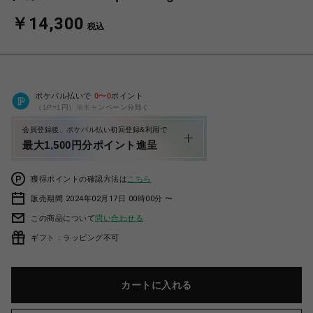
￥14,300
税込
ポケパル払いで
0
〜
0
ポイント
（1P=1円）※キャンペーン分除く
会員登録後、ポケパル払い初回登録&利用で
最大1,500円分ポイント進呈
獲得ポイントの確認方法は
こちら
販売期間 2024年02月17日 00時00分 〜
この商品について
問い合わせる
ギフト：ラッピング不可
カートに入れる