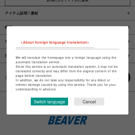
アイテム説明 / 素材
概要
サイズ
<About foreign language translation>
注意事項
We will translate the homepage into a foreign language using the
automatic translation service.
Since this service is an automatic translation system, it may not be
translated correctly and may differ from the original content of the
page before translation.
シェアする
In addition, we do not take any responsibility for any direct or
indirect damage caused by using this service. Thank you for your
understanding in advance.
Switch language
Cancel