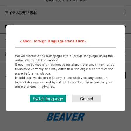
アイテム説明 / 素材
概要
サイズ
<About foreign language translation>
注意事項
We will translate the homepage into a foreign language using the
automatic translation service.
Since this service is an automatic translation system, it may not be
translated correctly and may differ from the original content of the
page before translation.
シェアする
In addition, we do not take any responsibility for any direct or
indirect damage caused by using this service. Thank you for your
understanding in advance.
Switch language
Cancel