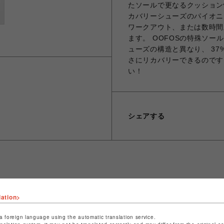
たソールで更なるクッション
カバリーシューズのパイオニ
ワークアウト、または数時間
ます。 OOFOSの特殊ソー
ューズの構造と異なり、 3
さにリカバリーできるのです
い！
シェアする
ショップ名
ビーバー
lation>
店舗名
名古屋PARCO
a foreign language using the automatic translation service.