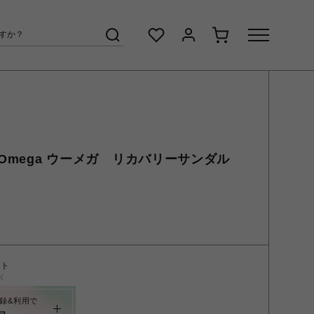
/OOmega ウーメガ リカバリーサンダル
ント
く
録&利用で