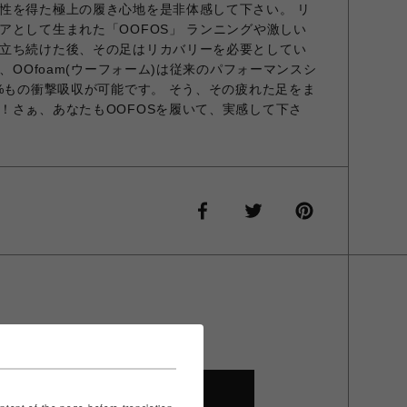
性を得た極上の履き心地を是非体感して下さい。 リ
アとして生まれた「OOFOS」 ランニングや激しい
立ち続けた後、その足はリカバリーを必要としてい
ル、OOfoam(ウーフォーム)は従来のパフォーマンスシ
7%もの衝撃吸収が可能です。 そう、その疲れた足をま
！さぁ、あなたもOOFOSを履いて、実感して下さ
SHOP TOP