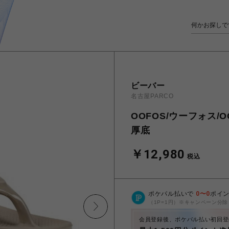
ビーバー
名古屋PARCO
OOFOS/ウーフォス
厚底
￥12,980
税込
ポケパル払いで
0
〜
0
ポイ
（1P=1円）※キャンペーン分除
会員登録後、ポケパル払い初回登