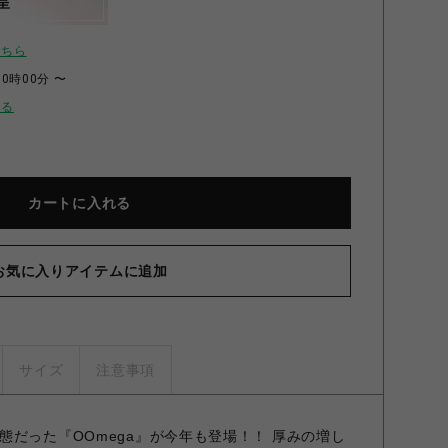
呈
こちら
00時00分 〜
せる
カートに入れる
お気に入りアイテムに追加
サイズ
注意事項
態だった『OOmega』が今年も登場！！ 厚みの増し