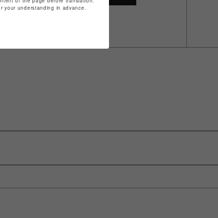
ontent of the page before translation.
for your understanding in advance.