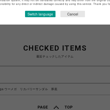
anslation system, it may not be translated correctly and may differ from the original c
特定商取引法など法令に基づく表記は
こちら
onsibility for any direct or indirect damage caused by using this service. Thank you 
ショップお問い合わせは
こちら
Switch language
Cancel
CHECKED ITEMS
最近チェックしたアイテム
mega ウーメガ リカバリーサンダル 厚底