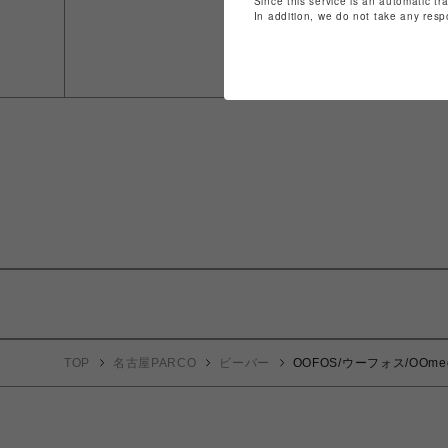
Since this service is an automatic tr
In addition, we do not take any resp
TOP
名古屋PARCO
ビーバー
OOFOS/ウーフォス/OO