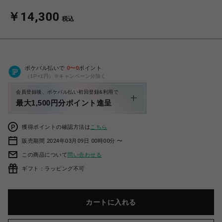
￥14,300
税込
ポケパル払いで
0
〜
0
ポイント
（1P=1円）※キャンペーン分除く
会員登録後、ポケパル払い初回登録&利用で
最大1,500円分ポイント進呈
獲得ポイントの確認方法は
こちら
販売期間 2024年03月09日 00時00分 〜
この商品について
問い合わせる
ギフト：ラッピング不可
カートに入れる