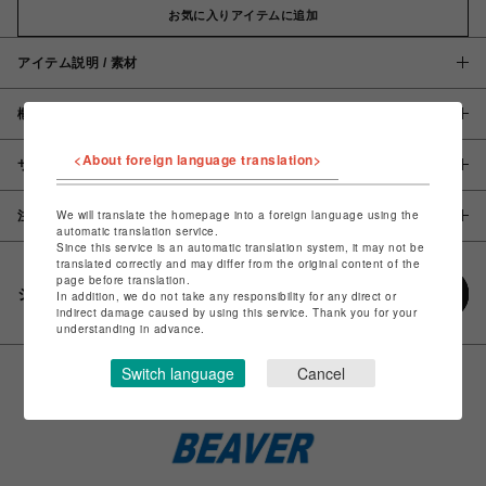
お気に入りアイテムに追加
アイテム説明 / 素材
概要
<About foreign language translation>
サイズ
We will translate the homepage into a foreign language using the
注意事項
automatic translation service.
Since this service is an automatic translation system, it may not be
translated correctly and may differ from the original content of the
page before translation.
シェアする
In addition, we do not take any responsibility for any direct or
indirect damage caused by using this service. Thank you for your
understanding in advance.
Switch language
Cancel