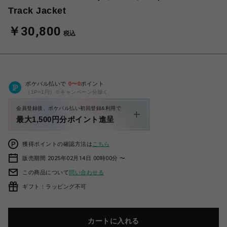
Track Jacket
￥30,800
税込
ポケパル払いで
0
〜
0
ポイント
（1P=1円）※キャンペーン分除く
会員登録後、ポケパル払い初回登録&利用で
最大1,500円分ポイント進呈
獲得ポイントの確認方法は
こちら
販売期間 2025年02月14日 00時00分 〜
この商品について
問い合わせる
ギフト：ラッピング不可
カートに入れる