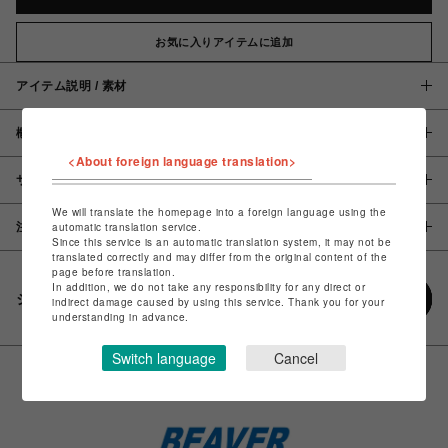
お気に入りアイテムに追加
アイテム説明 / 素材
概要
<About foreign language translation>
サイズ
We will translate the homepage into a foreign language using the
注意事項
automatic translation service.
Since this service is an automatic translation system, it may not be
translated correctly and may differ from the original content of the
page before translation.
In addition, we do not take any responsibility for any direct or
シェアする
indirect damage caused by using this service. Thank you for your
understanding in advance.
Switch language
Cancel