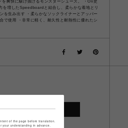
ドを爽快に駆け抜けるモンスターシューズ。 ・On史
力を増したSpeedboardと結合し、柔らかな着地とリ
ンを生み出す ・柔らかなソックライナーとアッパー
合で使用 ・非常に軽く、耐久性と耐熱性に優れたシ
SHOP TOP
ontent of the page before translation.
for your understanding in advance.