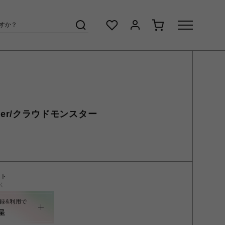
nster/クラウドモンスター
ント
く
録&利用で
呈