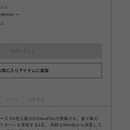
こちら
00時00分 〜
せる
完売しました
お気に入りアイテムに追加
サイズ
注意事項
ズ On史上最大のCloudTecが搭載され、超ド級の
リターンを実現する1足。 気軽な5km走から決意して