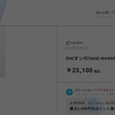
ビーバー
名古屋PARCO
On/オン/Cloud mo
￥23,100
税込
ポケパル払いで
0
〜
0
ポイ
（1P=1円）※キャンペーン分除
会員登録後、ポケパル払い初回登
最大1,500円分ポイント進