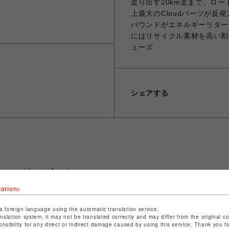
走り出す20km走まで、ロー
上最大のCloudパーツが反発
バウンドがエネルギーリター
にはリサイクル素材を高い割
ューズ
シェアする
ショップ名
ビーバー
店舗名
名古屋PARCO
lation>
特定商取引法など法令に基づく表記は
こちら
a foreign language using the automatic translation service.
anslation system, it may not be translated correctly and may differ from the original c
ショップお問い合わせは
こちら
onsibility for any direct or indirect damage caused by using this service. Thank you 