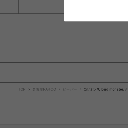
TOP
名古屋PARCO
ビーバー
On/オン/Cloud monst