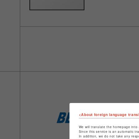
<About foreign language trans
We will translate the homepage into 
Since this service is an automatic tr
In addition, we do not take any resp