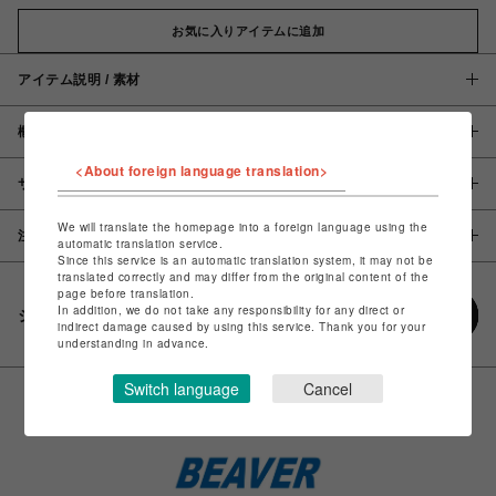
お気に入りアイテムに追加
アイテム説明 / 素材
概要
<About foreign language translation>
サイズ
We will translate the homepage into a foreign language using the
注意事項
automatic translation service.
Since this service is an automatic translation system, it may not be
translated correctly and may differ from the original content of the
page before translation.
In addition, we do not take any responsibility for any direct or
シェアする
indirect damage caused by using this service. Thank you for your
understanding in advance.
Switch language
Cancel