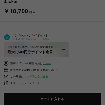
Jacket
￥18,700
税込
ポケパル払いで
0
〜
0
ポイント
（1P=1円）※キャンペーン分除く
会員登録後、ポケパル払い初回登録&利用で
最大1,500円分ポイント進呈
獲得ポイントの確認方法は
こちら
販売期間 2024年03月18日 00時00分 〜
この商品について
問い合わせる
ギフト：ラッピング不可
カートに入れる